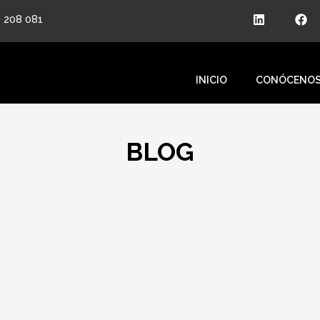
 208 081
INICIO
CONÓCENO
BLOG