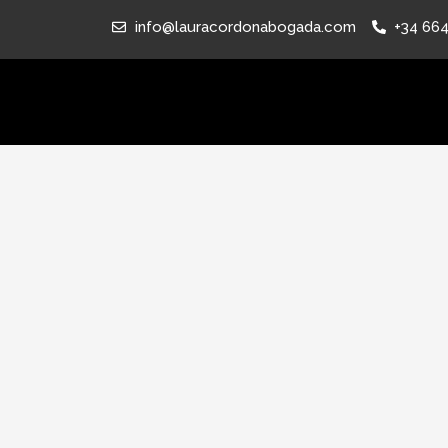
info@lauracordonabogada.com
+34 664